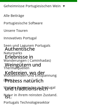
Geheimnisse Portugiesischen Wein
Alle Beiträge
Geheimnisse
Portugiesische Software
Portugiesischen
Unsere Touren
Wein
Innovatives Portugal
Seen und Lagunen Portugals
Authentische
Naturparks
Erlebnisse in
Wanderungen ( Caminhadas)
Weingütern und
Thermalquellen
Kellereien, wo der
Wohlbefinden und Entspannung
Prozess natürlich
(Bem )
Weitere Reiserouten in Portugal
und traditionsreich
Natur in ihrem reinsten Zustand.
ist.
Portugals Technologiesektor