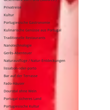
Privatreise
Kultur
Portugiesische Gastronomie
Kulinarische Genüsse aus Portugal
Traditionelle Restaurants
Nanotechnologie
Gerês-Abenteuer
Naturausflüge / Natur-Entdeckungen
lissabon-oder-porto
Bar auf der Terrasse
Fado-Häuser
Dourotal ohne Wein
Portugal sicheres Land
Portugiesische Kultur