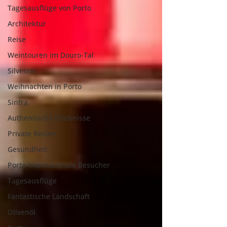
Tagesausflüge von Porto
Architektur
Reise
Weintouren im Douro-Tal
Silvester
Weihnachten in Porto
Sintra
Authentische Erlebnisse
Private Reisen
Gesundheit
Porto Internationale Besucher
Tagesausflüge
Fantastische Landschaft
Olivenöl