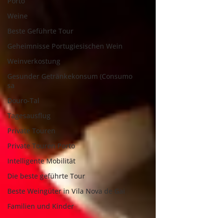
Porto
Weine
Beste Geführte Tour
Geheimnisse Portugiesischen Wein
Weinverkostung
Gesunder Getränkekonsum (Consumo
sa
Douro-Tal
Tagesausflug
Private Touren
Private Touren Porto
Intelligente Mobilität
Die beste geführte Tour
Beste Weingüter in Vila Nova de Gai
Familien und Kinder