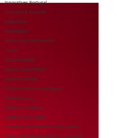
Innovatives Portugal
Tradition & Zukunft
Kulturerbe
Architektur
Weine und Gastronomie
Lisboa
Nachhaltigkeit
Digitale Gesundheit
Grüne Mobilität
Organisation von Ausflügen
Reiseplanung
Reisen in Portugal
lissabon-oder-porto
Hauptattraktionen von Porto Entdec
Wege und Wander (Trilhos e caminha)